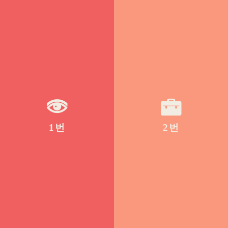
1번
2번
이동
이동