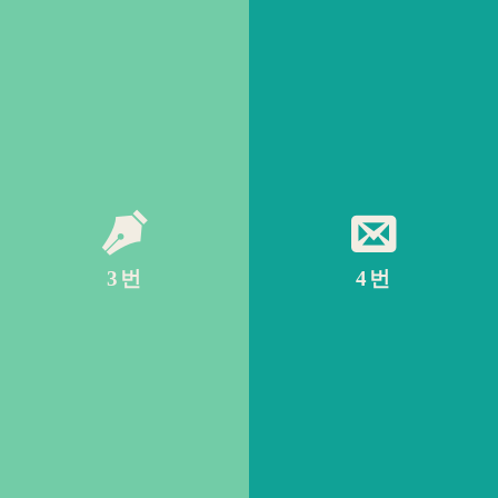
3번
4번
이동
이동